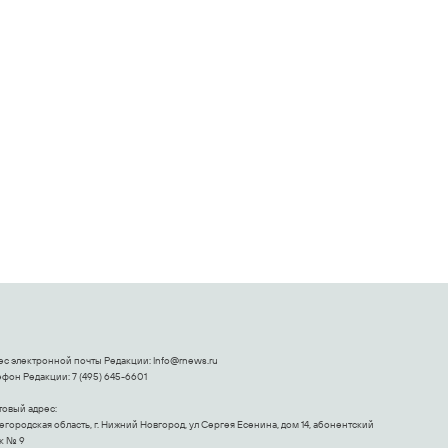
,
Что стало
Ролик из Омска: вы
причиной громкого
будете смеяться
взрыва в Москве 7
долго
августа
ес электронной почты Редакции:
Info@rnews.ru
фон Редакции: 7 (495) 645-6601
товый адрес:
городская область, г. Нижний Новгород, ул Сергея Есенина, дом 14, абонентский
к № 9