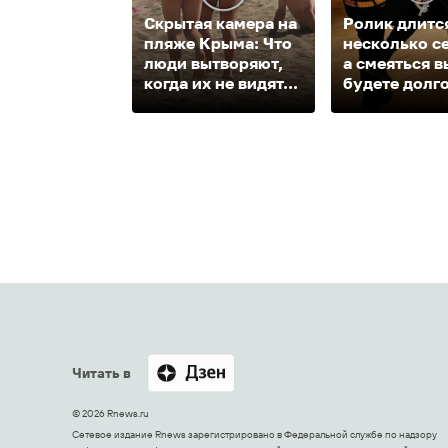
Скрытая камера на
Ролик длитс
пляже Крыма: Что
несколько с
люди вытворяют,
а смеяться в
когда их не видят...
будете долг
Читать в
© 2026 Rnews.ru
Сетевое издание Rnews зарегистрировано в Федеральной службе по надзору