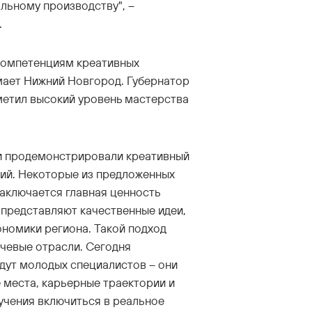
льному производству", –
.
компетенциям креативных
мает Нижний Новгород. Губернатор
метил высокий уровень мастерства
 и продемонстрировали креативный
ний. Некоторые из предложенных
заключается главная ценность
 представляют качественные идеи,
ономики региона. Такой подход
ючевые отрасли. Сегодня
дут молодых специалистов – они
 места, карьерные траектории и
учения включиться в реальное