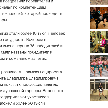
 поздравили победителей и
оналы" по компетенциям
 технологий, который проходит в
оры.
тия стали более 10 тысяч человек
х государств. Вечером в
и имена первых 36 победителей и
 были названы победители и
ом и командном зачетах.
 развиваем в рамках нацпроекта
ента Владимира Владимировича
ям показать профессиональные
нии успешной карьеры. Важно, что
 поддерживают участников
дложили более 50 тысяч