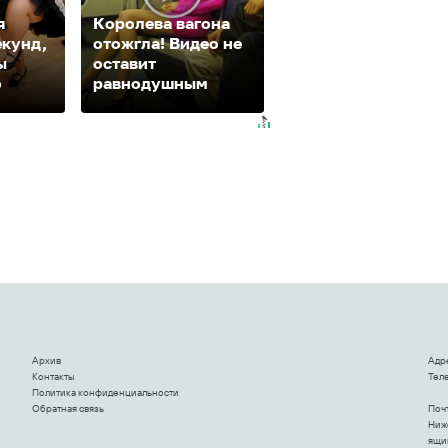
я
Королева вагона
Ржу не переставая
екунд,
отожгла! Видео не
это видео
ы
оставит
пересмотришь не
о
равнодушным
раз
Архив
Адр
Контакты
Теле
Политика конфиденциальности
Обратная связь
Поч
Ниже
ящи