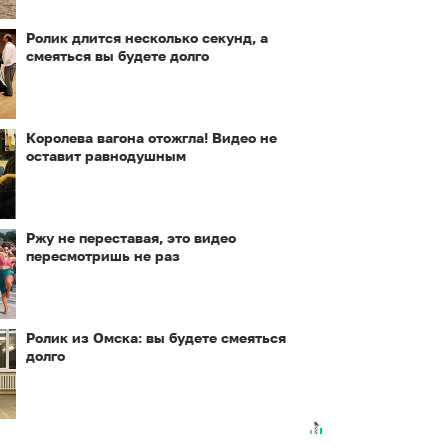
Ролик длится несколько секунд, а
смеяться вы будете долго
Королева вагона отожгла! Видео не
оставит равнодушным
Ржу не переставая, это видео
пересмотришь не раз
Ролик из Омска: вы будете смеяться
долго