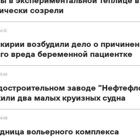
ы в экспериментальной теплице в
ически созрели
16:12
кирии возбудили дело о причине
го вреда беременной пациентке
15:43
достроительном заводе "Нефтефл
или два малых круизных судна
14:38
дница вольерного комплекса