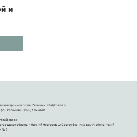
й и
ес электронной почты Редакции:
Info@rnews.ru
фон Редакции: 7 (495) 645-6601
товый адрес:
городская область, г. Нижний Новгород, ул Сергея Есенина, дом 14, абонентский
к № 9