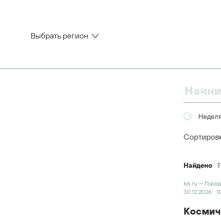
Выбрать регион
Недел
Сортиров
Найдено
1
66.ru — Горо
30.12.2026
1
Космич