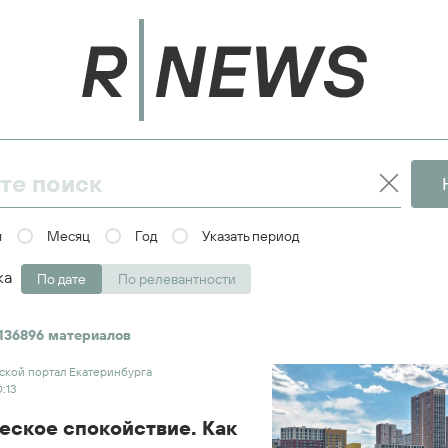
я
Месяц
Год
Указать период
ка
По дате
По релевантности
136896 материалов
дской портал Екатеринбурга
0:13
еское спокойствие. Как