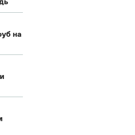
дь
руб на
ни
м