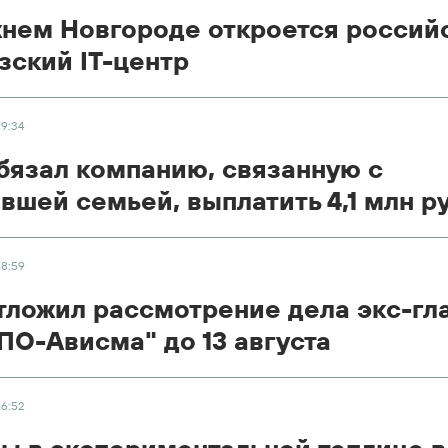
нем Новгороде откроется россий
зский IT-центр
19:34
бязал компанию, связанную с
вшей семьей, выплатить 4,1 млн р
18:59
тложил рассмотрение дела экс-гл
О-Ависма" до 13 августа
16:52