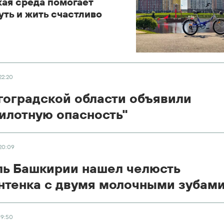
кая среда помогает
ть и жить счастливо
22:20
гоградской области объявили
илотную опасность"
20:09
ь Башкирии нашел челюсть
тенка с двумя молочными зубам
19:50