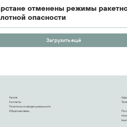
арстане отменены режимы ракетно
лотной опасности
Загрузить ещё
Архив
Адр
Контакты
Теле
Политика конфиденциальности
Обратная связь
Поч
Ниже
ящи