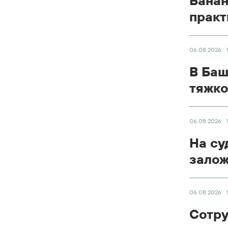
Банан
практ
06.08.2026
В Баш
тяжко
06.08.2026
На су
залож
06.08.2026
Сотру